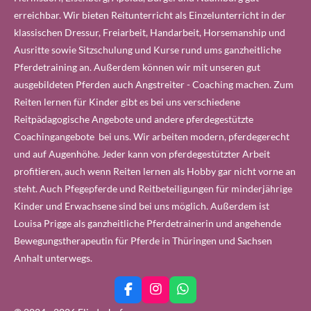
erreichbar. Wir bieten Reitunterricht als Einzelunterricht in der
klassischen Dressur, Freiarbeit, Handarbeit, Horsemanship und
Ausritte sowie Sitzschulung und Kurse rund ums ganzheitliche
Pferdetraining an. Außerdem können wir mit unseren gut
ausgebildeten Pferden auch Angstreiter - Coaching machen. Zum
Reiten lernen für Kinder gibt es bei uns verschiedene
Reitpädagogische Angebote und andere pferdegestützte
Coachingangebote bei uns. Wir arbeiten modern, pferdegerecht
und auf Augenhöhe. Jeder kann von pferdegestützter Arbeit
profitieren, auch wenn Reiten lernen als Hobby gar nicht vorne an
steht. Auch Pfegepferde und Reitbeteiligungen für minderjährige
Kinder und Erwachsene sind bei uns möglich. Außerdem ist
Louisa Prigge als ganzheitliche Pferdetrainerin und angehende
Bewegungstherapeutin für Pferde in Thüringen und Sachsen
Anhalt unterwegs.
F
I
W
a
n
h